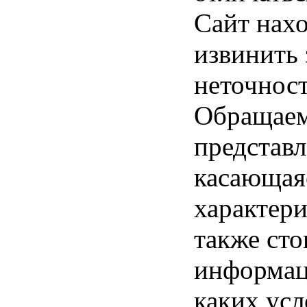
Сайт нахо
извинить
неточност
Обращаем 
представл
касающая
характери
также ст
информац
каких усл