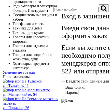
принадлежности
Радио-товары и электрика,
Фонари, Инструмент
Вход в защищен
Соединительные шнуры и
кабель
Телефония и связь
Введи свои данн
Техника для дома
Техника для кухни
оформить заказ
Товары для красоты и
здоровья
Товары для отдыха и
Если вы хотите 
туризма
необходимо полу
Товары для подсобного
хозяйства, дачи
менеджеров опто
Хозтовары, предметы
интерьера
822 или отправив
Уцененные товары
Наши магазины
На Тульской
Введите свои данные для 
ул. Тульская, 11
Ваш логин:
На Мельникайте
Пароль:
ул. Мельникайте, 64
На Горького магазин-
партнер
ул. Горького, 26