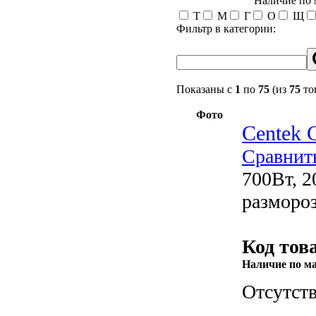
Наличие по
Т
М
Г
О
Щ
Фильтр в категории:
Показаны с
1
по
75
(из
75
то
Фото
Centek 
Сравнит
700Вт, 2
размороз
Код тов
Наличие по м
Отсутств