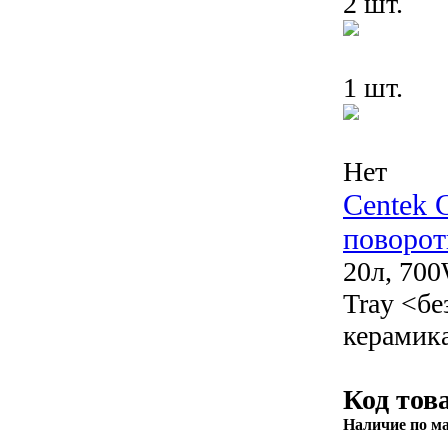
2 шт.
1 шт.
Нет
Centek 
поворот
20л, 700
Tray <бе
керамик
Код тов
Наличие по м