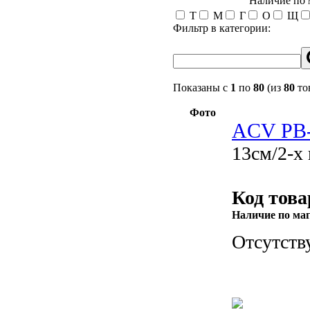
Наличие по
Т
М
Г
О
Щ
Фильтр в категории:
Показаны с
1
по
80
(из
80
то
Фото
ACV PB
13см/2-х
Код това
Наличие по ма
Отсутств