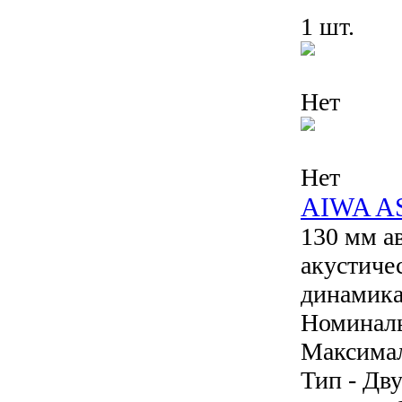
1 шт.
Нет
Нет
AIWA A
130 мм а
акустиче
динамика 
Номиналь
Максимал
Тип - Дв