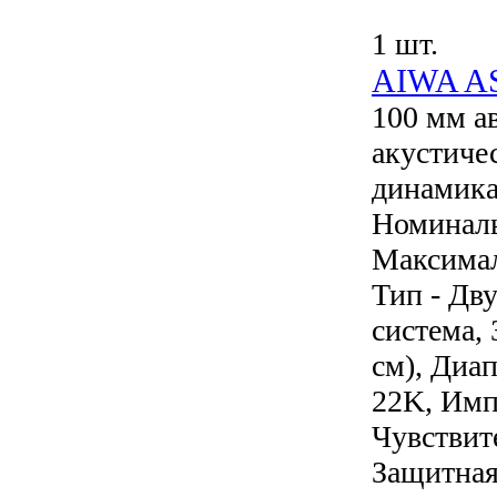
1 шт.
AIWA A
100 мм а
акустиче
динамика 
Номиналь
Максимал
Тип - Дв
система, 
см), Диап
22K, Имп
Чувствите
Защитная