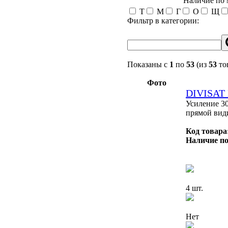
Наличие по
Т
М
Г
О
Щ
Фильтр в категории:
Показаны с
1
по
53
(из
53
то
Фото
DIVISAT
Усиление 30
прямой вид
Код товара
Наличие по
4 шт.
Нет