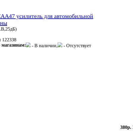
AA47 усилитель для автомобильной
нны
B,25дБ)
:
122338
 магазинам:
- В наличии,
- Отсутствует
380р.