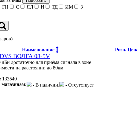
 магазинам
ГН
С
ЯЛ
И
ТД
ИМ
З
варов)
Наименование
Розн. Це
 DVS ВОЛГА 08-5V
 дБи достаточно для приёма сигнала в зоне
имости на расстоянии до 80км
:
133540
 магазинам:
- В наличии,
- Отсутствует