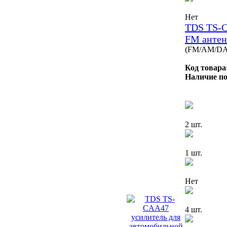
Нет
TDS TS-C
FM анте
(FM/AM/DA
Код товара
Наличие по
2 шт.
1 шт.
Нет
4 шт.