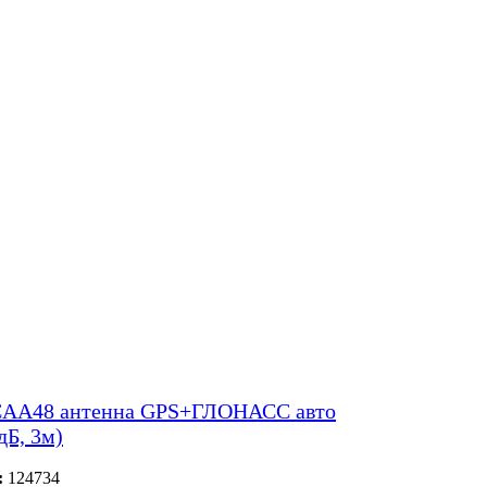
CAA48 антенна GPS+ГЛОНАСС авто
дБ, 3м)
:
124734