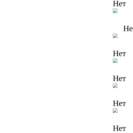
Нет
Не
Нет
Нет
Нет
Нет