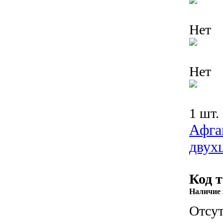
Нет
Нет
1 шт.
Афга
двух
Код т
Наличие 
Отсут