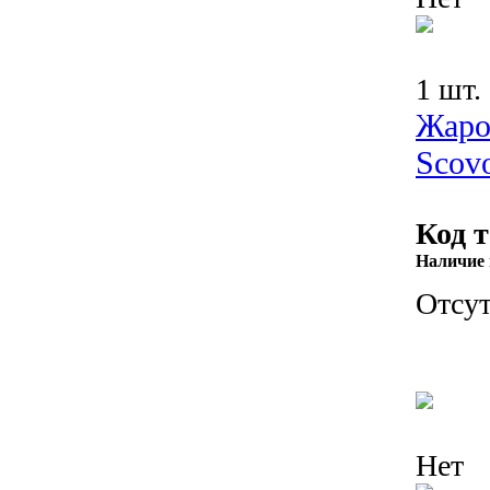
1 шт.
Жаро
Scov
Код т
Наличие 
Отсут
Нет