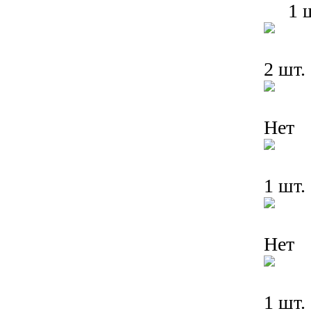
1 
2 шт.
Нет
1 шт.
Нет
1 шт.