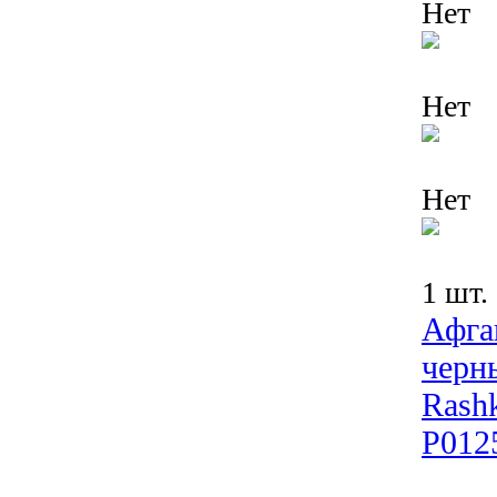
Нет
Нет
Нет
1 шт.
Афга
черн
Rash
P012