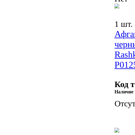
1 шт.
Афга
черн
Rash
P012
Код т
Наличие 
Отсут