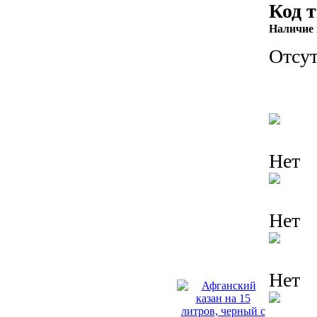
Код т
Наличие 
Отсут
Нет
Нет
Нет