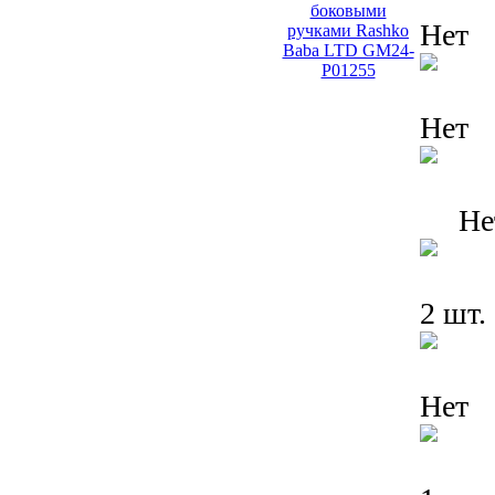
Нет
Нет
Не
2 шт.
Нет