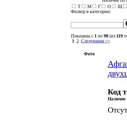
Наличие по
Т
М
Г
О
Щ
Фильтр в категории:
Показаны с
1
по
90
(из
119
т
1
2
Следующая >>
Фото
Афга
двух
Код т
Наличие 
Отсут