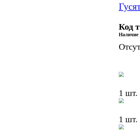
Гуся
Код т
Наличие 
Отсут
1 шт.
1 шт.