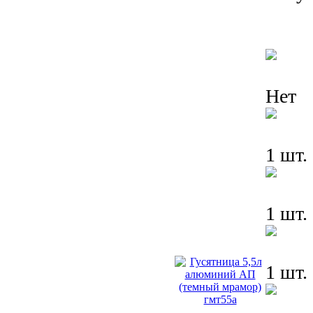
Нет
1 шт.
1 шт.
1 шт.