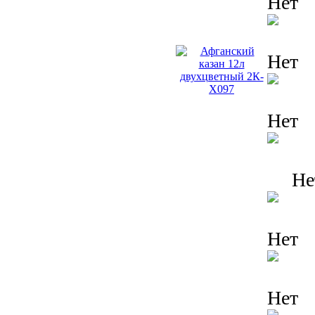
Нет
Нет
Нет
Не
Нет
Нет