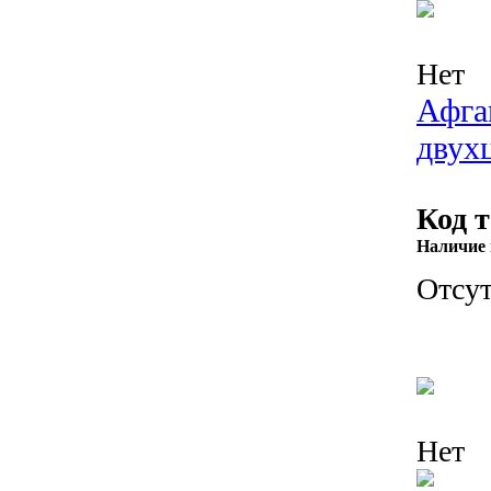
Нет
Афга
двух
Код т
Наличие 
Отсут
Нет