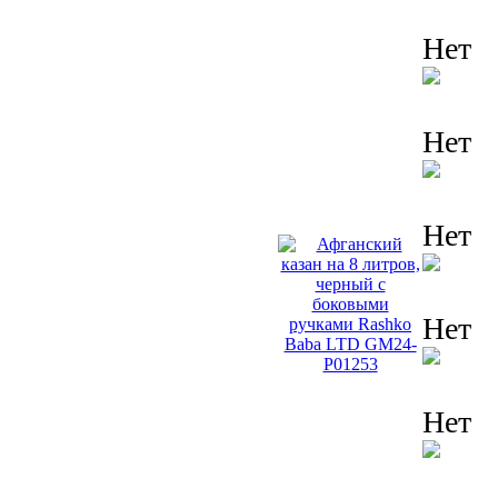
Нет
Нет
Нет
Нет
Нет