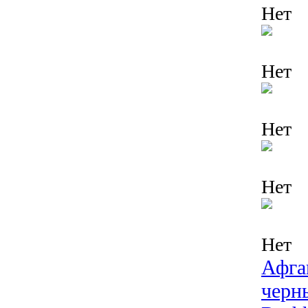
Нет
Нет
Нет
Нет
Нет
Афга
черн