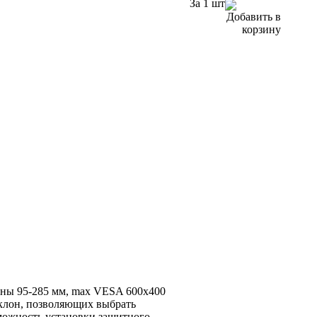
За 1 шт
тены 95-285 мм, max VESA 600x400
аклон, позволяющих выбрать
зможность установки защитного