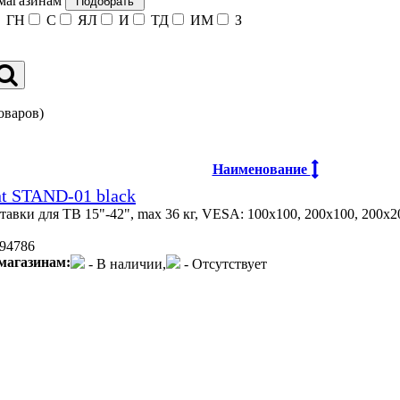
 магазинам
ГН
С
ЯЛ
И
ТД
ИМ
З
оваров)
Наименование
t STAND-01 black
тавки для ТВ 15"-42", max 36 кг, VESA: 100x100, 200x100, 200x2
94786
магазинам:
- В наличии,
- Отсутствует