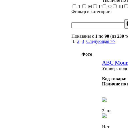
Наличие по
Т
М
Г
О
Щ
Фильтр в категории:
Показаны с
1
по
90
(из
230
т
1
2
3
Следующая >>
Фото
ABC Moun
Универ. подс
Код товара:
Наличие по 
2 шт.
Нет