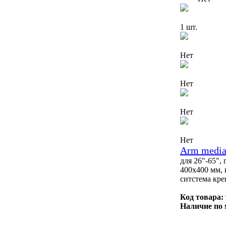
1 шт.
Нет
Нет
Нет
Нет
Arm media
для 26"-65",
400x400 мм, 
ситстема кр
Код товара:
Наличие по 