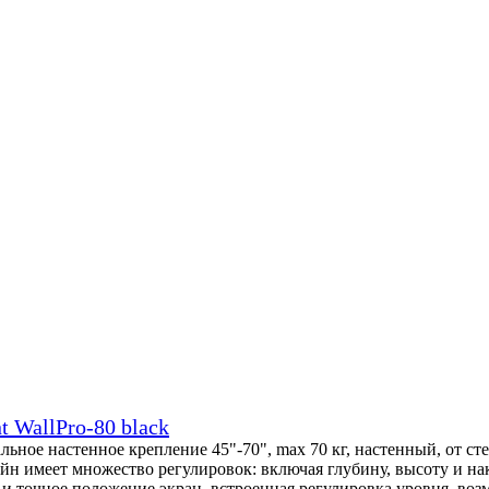
 WallPro-80 black
ьное настенное крепление 45"-70", max 70 кг, настенный, от с
йн имеет множество регулировок: включая глубину, высоту и н
и точное положение экран, встроенная регулировка уровня, во