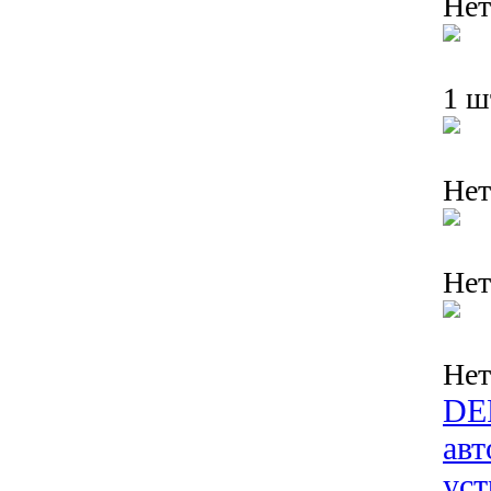
Нет
1 ш
Нет
Нет
Нет
DE
авт
уст