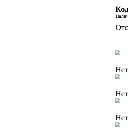
Код
Налич
Отс
Нет
Нет
Нет