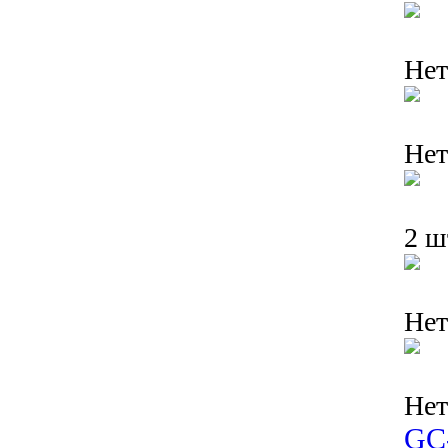
Нет
Нет
2 ш
Нет
Нет
GC-