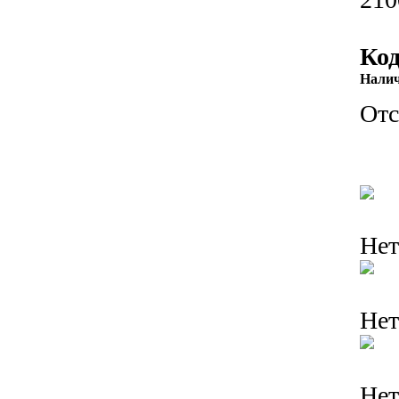
Код
Налич
Отс
Нет
Нет
Нет