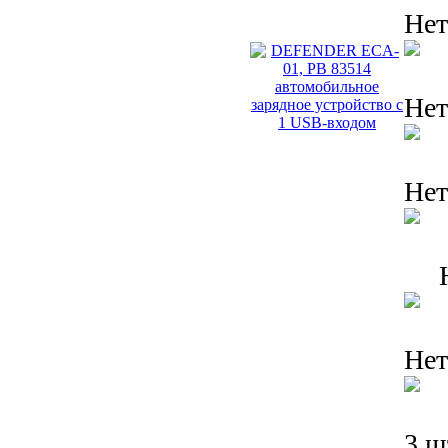
Нет
Нет
Нет
Нет
3 ш