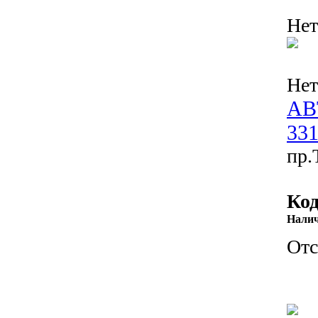
Нет
Нет
АВ
331
пр.
Код
Налич
Отс