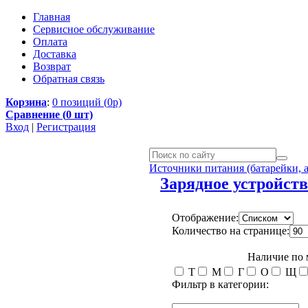
Главная
Сервисное обслуживание
Оплата
Доставка
Возврат
Обратная связь
Корзина
:
0
позици
й
(
0
р)
Сравнение (
0
шт)
Вход
|
Регистрация
Источники питания (батарейки, 
Зарядное устройст
Отображение:
Количество на странице:
Наличие по
Т
М
Г
О
Щ
Фильтр в категории: