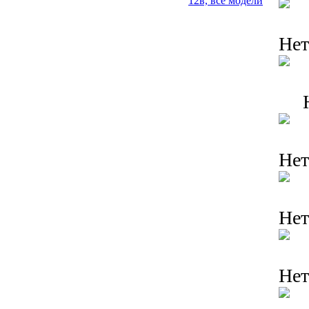
Нет
Нет
Нет
Нет