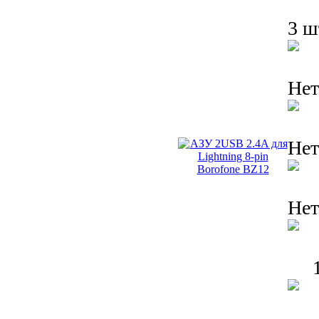
3 ш
Нет
Нет
Нет