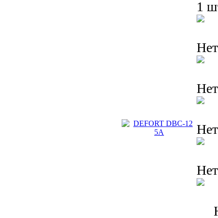
1 ш
Нет
Нет
Нет
Нет