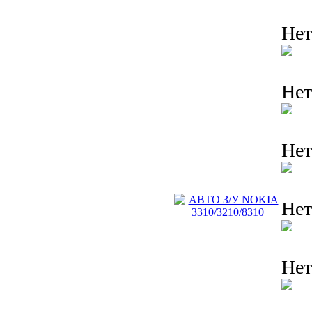
Нет
Нет
Нет
Нет
Нет