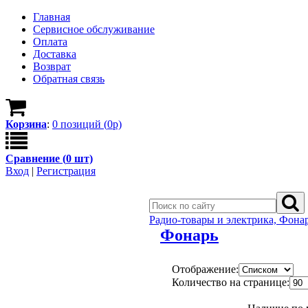
Главная
Сервисное обслуживание
Оплата
Доставка
Возврат
Обратная связь
Корзина
:
0
позици
й
(
0
р)
Сравнение (
0
шт)
Вход
|
Регистрация
Радио-товары и электрика, Фона
Фонарь
Отображение:
Количество на странице: