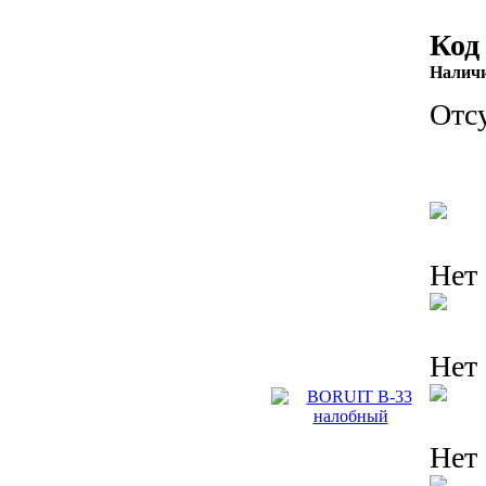
Код
Наличи
Отс
Нет
Нет
Нет