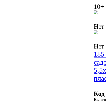
10+ 
Нет
Нет
185
сад
5,5
пла
Код
Наличи