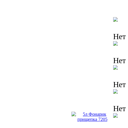
Нет
Нет
Нет
Нет