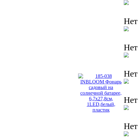
Нет
Нет
Нет
Нет
Нет