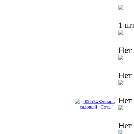
1 шт
Нет
Нет
Нет
Нет