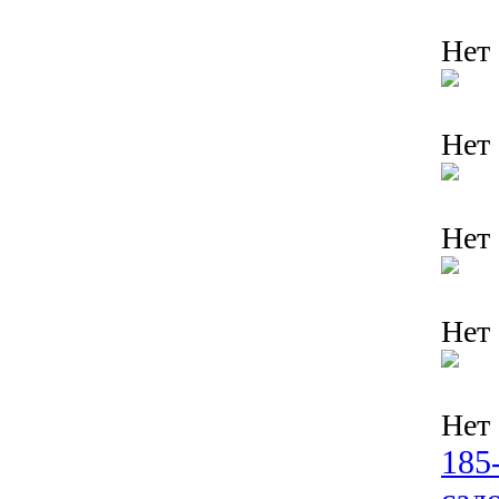
Нет
Нет
Нет
Нет
Нет
185