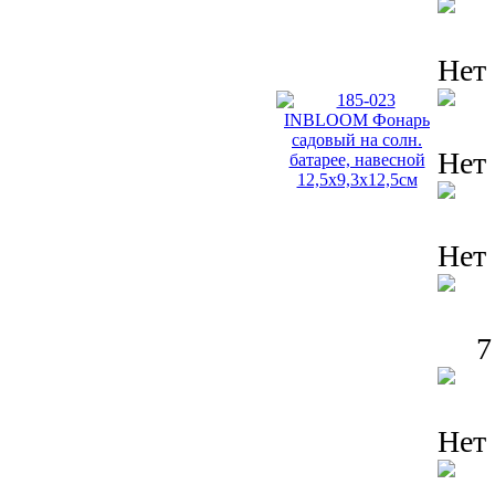
Нет
Нет
Нет
7
Нет