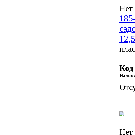
Нет
185
сад
12,
плас
Код
Наличи
Отс
Нет