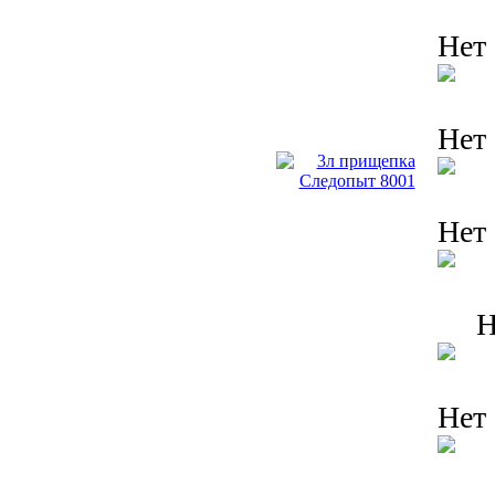
Нет
Нет
Нет
Н
Нет