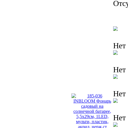
Отс
Нет
Нет
Нет
Нет