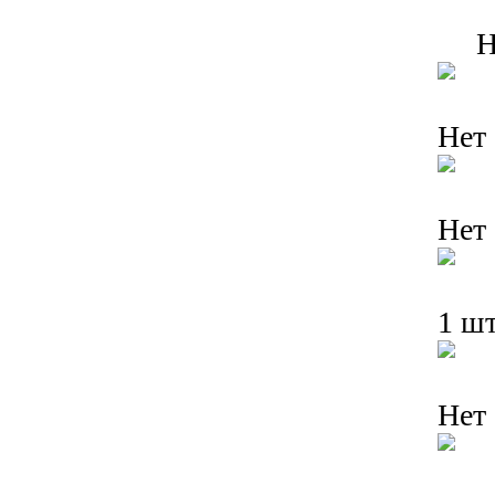
Н
Нет
Нет
1 шт
Нет