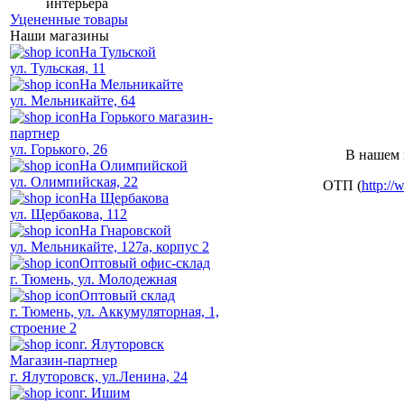
г. Ишим, ул. С
интерьера
Уцененные товары
Наши магазины
На Тульской
ул. Тульская, 11
На Мельникайте
ул. Мельникайте, 64
На Горького магазин-
партнер
ул. Горького, 26
В нашем 
На Олимпийской
ул. Олимпийская, 22
ОТП (
http://
На Щербакова
ул. Щербакова, 112
На Гнаровской
ул. Мельникайте, 127а, корпус 2
Оптовый офис-склад
г. Тюмень, ул. Молодежная
Оптовый склад
г. Тюмень, ул. Аккумуляторная, 1,
строение 2
г. Ялуторовск
Магазин-партнер
г. Ялуторовск, ул.Ленина, 24
г. Ишим