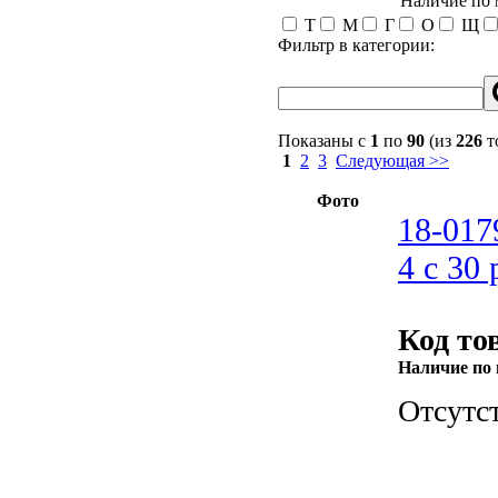
Наличие по
Т
М
Г
О
Щ
Фильтр в категории:
Показаны с
1
по
90
(из
226
т
1
2
3
Следующая >>
Фото
18-017
4 c 30 
Код то
Наличие по 
Отсутс