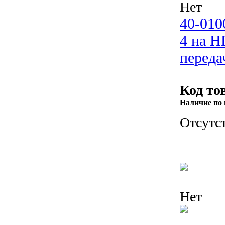
Нет
40-010
4 на H
переда
Код то
Наличие по 
Отсутс
Нет