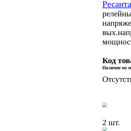
Ресант
релейны
напряже
вых.нап
мощнос
Код тов
Наличие по м
Отсутст
2 шт.