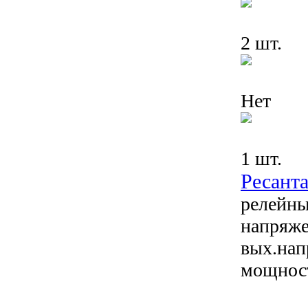
2 шт.
Нет
1 шт.
Ресант
релейны
напряже
вых.нап
мощнос