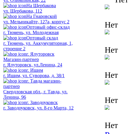
ул. Олимпийская, 22
На Щербакова
ул. Щербакова, 112
На Гнаровской
ул. Мельникайте, 127а, корпус 2
Нет
Оптовый офис-склад
г. Тюмень, ул. Молодежная
Оптовый склад
г. Тюмень, ул. Аккумуляторная, 1,
Нет
строение 2
г. Ялуторовск
Магазин-партнер
г. Ялуторовск, ул.Ленина, 24
г. Ишим
Нет
г. Ишим, ул. Суворова, д. 38/1
г. Тавда магазин-
партнер
Свердловская обл., г. Тавда, ул.
Ленина, 96
Нет
г. Заводоуковск
г. Заводоуковск, ул. 8-го Марта, 12
Нет