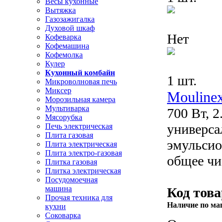
Весы кухонные
Вытяжка
Газозажигалка
Духовой шкаф
Нет
Кофеварка
Кофемашина
Кофемолка
Кулер
Кухонный комбайн
1 шт.
Микроволновая печь
Миксер
Mouline
Морозильная камера
Мультиварка
700 Вт, 2
Мясорубка
универса
Печь электрическая
Плита газовая
эмульсио
Плита электрическая
Плита электро-газовая
общее чи
Плитка газовая
Плитка электрическая
Посудомоечная
машина
Код това
Прочая техника для
Наличие по ма
кухни
Соковарка