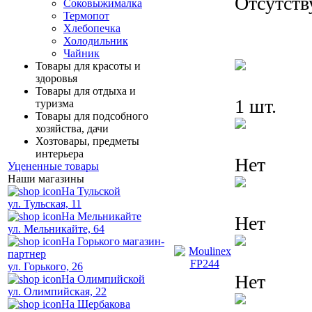
Отсутств
Соковыжималка
Термопот
Хлебопечка
Холодильник
Чайник
Товары для красоты и
здоровья
Товары для отдыха и
1 шт.
туризма
Товары для подсобного
хозяйства, дачи
Хозтовары, предметы
интерьера
Нет
Уцененные товары
Наши магазины
На Тульской
ул. Тульская, 11
На Мельникайте
Нет
ул. Мельникайте, 64
На Горького магазин-
партнер
ул. Горького, 26
Нет
На Олимпийской
ул. Олимпийская, 22
На Щербакова