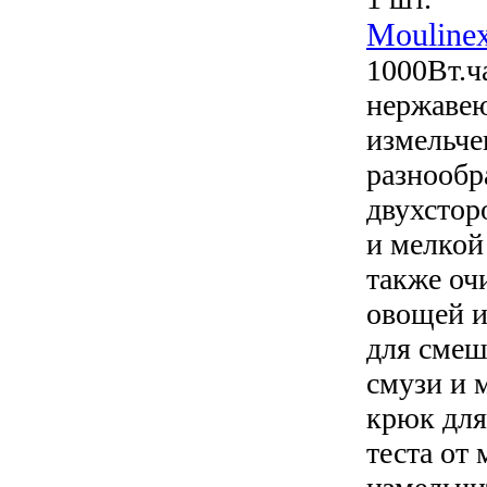
Mouline
1000Вт.ч
нержавею
измельче
разнообр
двухстор
и мелкой
также оч
овощей и
для смеш
смузи и м
крюк для
теста от 