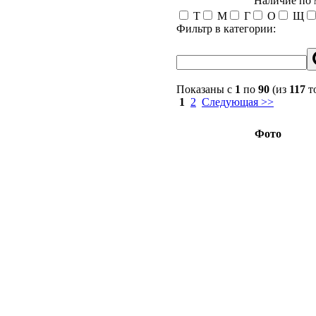
Наличие по
Т
М
Г
О
Щ
Фильтр в категории:
Показаны с
1
по
90
(из
117
т
1
2
Следующая >>
Фото