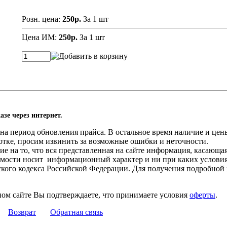
Розн. цена:
250р.
За 1 шт
Цена ИМ:
250р.
За 1 шт
азе через интернет.
а период обновления прайса. В остальное время наличие и цены
отке, просим извинить за возможные ошибки и неточности.
 на то, что вся представленная на сайте информация, касающа
оимости носит информационный характер и ни при каких услови
нского кодекса Российской Федерации. Для получения подробной
ном сайте Вы подтверждаете, что принимаете условия
оферты
.
Возврат
Обратная связь