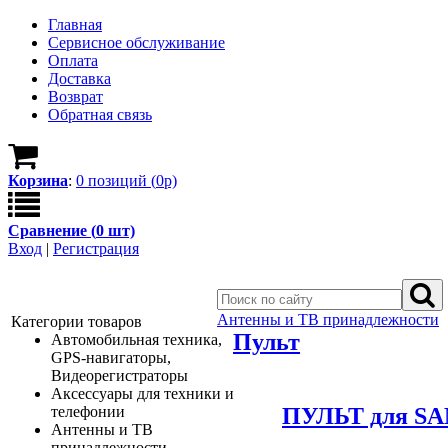
Главная
Сервисное обслуживание
Оплата
Доставка
Возврат
Обратная связь
Корзина
:
0
позици
й
(
0
р)
Сравнение (
0
шт)
Вход
|
Регистрация
Антенны и ТВ принадлежности
Категории товаров
Пульт
Автомобильная техника,
GPS-навигаторы,
Видеорегистраторы
Аксессуары для техники и
ПУЛЬТ для SA
телефонии
Антенны и ТВ
принадлежности