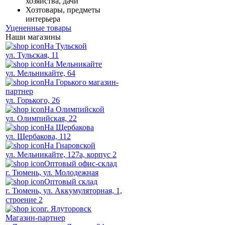
хозяйства, дачи
Хозтовары, предметы
интерьера
Уцененные товары
Наши магазины
На Тульской
ул. Тульская, 11
На Мельникайте
ул. Мельникайте, 64
На Горького магазин-
партнер
ул. Горького, 26
На Олимпийской
ул. Олимпийская, 22
На Щербакова
ул. Щербакова, 112
На Гнаровской
ул. Мельникайте, 127а, корпус 2
Оптовый офис-склад
г. Тюмень, ул. Молодежная
Оптовый склад
г. Тюмень, ул. Аккумуляторная, 1,
строение 2
г. Ялуторовск
Магазин-партнер