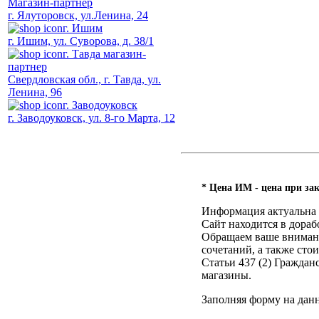
Магазин-партнер
г. Ялуторовск, ул.Ленина, 24
г. Ишим
г. Ишим, ул. Суворова, д. 38/1
г. Тавда магазин-
партнер
Свердловская обл., г. Тавда, ул.
Ленина, 96
г. Заводоуковск
г. Заводоуковск, ул. 8-го Марта, 12
* Цена ИМ - цена при зак
Информация актуальна н
Сайт находится в дораб
Обращаем ваше внимание
сочетаний, а также ст
Статьи 437 (2) Гражда
магазины.
Заполняя форму на дан