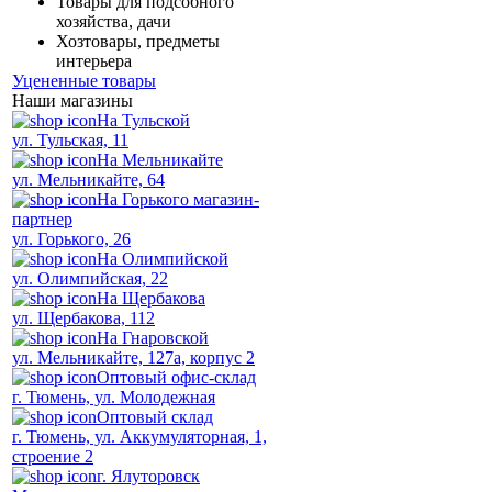
Товары для подсобного
хозяйства, дачи
Хозтовары, предметы
интерьера
Уцененные товары
Наши магазины
На Тульской
ул. Тульская, 11
На Мельникайте
ул. Мельникайте, 64
На Горького магазин-
партнер
ул. Горького, 26
На Олимпийской
ул. Олимпийская, 22
На Щербакова
ул. Щербакова, 112
На Гнаровской
ул. Мельникайте, 127а, корпус 2
Оптовый офис-склад
г. Тюмень, ул. Молодежная
Оптовый склад
г. Тюмень, ул. Аккумуляторная, 1,
строение 2
г. Ялуторовск