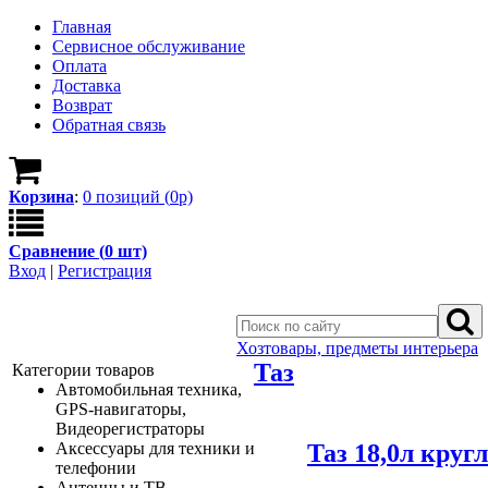
Главная
Сервисное обслуживание
Оплата
Доставка
Возврат
Обратная связь
Корзина
:
0
позици
й
(
0
р)
Сравнение (
0
шт)
Вход
|
Регистрация
Хозтовары, предметы интерьера
Таз
Категории товаров
Автомобильная техника,
GPS-навигаторы,
Видеорегистраторы
Таз 18,0л кру
Аксессуары для техники и
телефонии
Антенны и ТВ