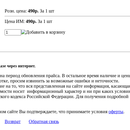
Розн. цена:
490р.
За 1 шт
Цена ИМ:
490р.
За 1 шт
азе через интернет.
а период обновления прайса. В остальное время наличие и цены
отке, просим извинить за возможные ошибки и неточности.
 на то, что вся представленная на сайте информация, касающа
оимости носит информационный характер и ни при каких услови
нского кодекса Российской Федерации. Для получения подробной
ном сайте Вы подтверждаете, что принимаете условия
оферты
.
Возврат
Обратная связь