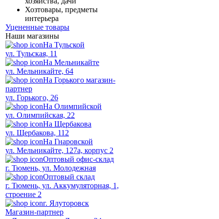
хозяйства, дачи
Хозтовары, предметы
интерьера
Уцененные товары
Наши магазины
На Тульской
ул. Тульская, 11
На Мельникайте
ул. Мельникайте, 64
На Горького магазин-
партнер
ул. Горького, 26
На Олимпийской
ул. Олимпийская, 22
На Щербакова
ул. Щербакова, 112
На Гнаровской
ул. Мельникайте, 127а, корпус 2
Оптовый офис-склад
г. Тюмень, ул. Молодежная
Оптовый склад
г. Тюмень, ул. Аккумуляторная, 1,
строение 2
г. Ялуторовск
Магазин-партнер