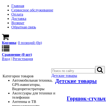
Главная
Сервисное обслуживание
Оплата
Доставка
Возврат
Обратная связь
Корзина
:
0
позици
й
(
0
р)
Сравнение (
0
шт)
Вход
|
Регистрация
Детские товары
Категории товаров
Детские товары
Автомобильная техника,
GPS-навигаторы,
Видеорегистраторы
Аксессуары для техники и
Горшок-стульч
телефонии
Антенны и ТВ
принадлежности