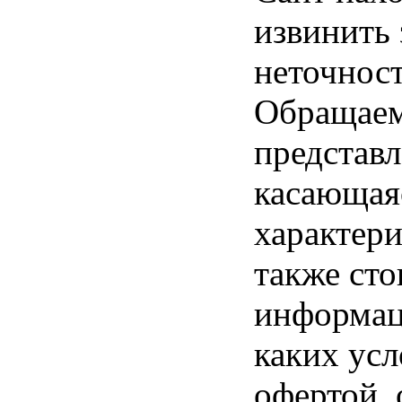
извинить
неточност
Обращаем 
представл
касающая
характери
также ст
информац
каких усл
офертой,