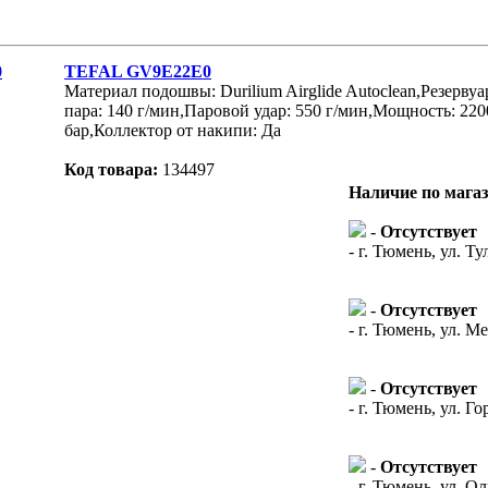
TEFAL GV9E22E0
Материал подошвы: Durilium Airglide Autoclean,Резервуа
пара: 140 г/мин,Паровой удар: 550 г/мин,Мощность: 220
бар,Коллектор от накипи: Да
Код товара:
134497
Наличие по мага
-
Отсутствует
- г. Тюмень, ул. Ту
-
Отсутствует
- г. Тюмень, ул. М
-
Отсутствует
- г. Тюмень, ул. Го
-
Отсутствует
- г. Тюмень, ул. О