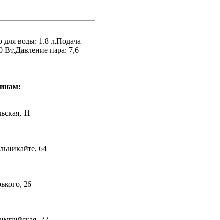
р для воды: 1.8 л,Подача
0 Вт,Давление пара: 7,6
зинам:
льская, 11
ельникайте, 64
рького, 26
лимпийская, 22