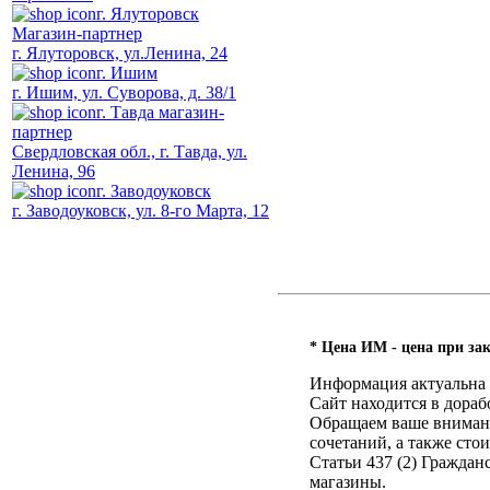
г. Ялуторовск
Магазин-партнер
г. Ялуторовск, ул.Ленина, 24
г. Ишим
г. Ишим, ул. Суворова, д. 38/1
г. Тавда магазин-
партнер
Свердловская обл., г. Тавда, ул.
Ленина, 96
г. Заводоуковск
г. Заводоуковск, ул. 8-го Марта, 12
* Цена ИМ - цена при зак
Информация актуальна н
Сайт находится в дораб
Обращаем ваше внимание
сочетаний, а также ст
Статьи 437 (2) Гражда
магазины.