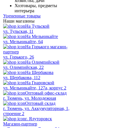
хозяйства, дачи
Хозтовары, предметы
интерьера
Уцененные товары
Наши магазины
На Тульской
ул. Тульская, 11
На Мельникайте
ул. Мельникайте, 64
На Горького магазин-
партнер
ул. Горького, 26
На Олимпийской
ул. Олимпийская, 22
На Щербакова
ул. Щербакова, 112
На Гнаровской
ул. Мельникайте, 127а, корпус 2
Оптовый офис-склад
г. Тюмень, ул. Молодежная
Оптовый склад
г. Тюмень, ул. Аккумуляторная, 1,
строение 2
г. Ялуторовск
Магазин-партнер