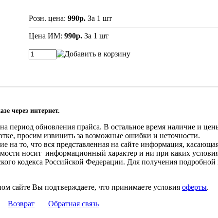
Розн. цена:
990р.
За 1 шт
Цена ИМ:
990р.
За 1 шт
азе через интернет.
а период обновления прайса. В остальное время наличие и цены
отке, просим извинить за возможные ошибки и неточности.
 на то, что вся представленная на сайте информация, касающа
оимости носит информационный характер и ни при каких услови
нского кодекса Российской Федерации. Для получения подробной
ном сайте Вы подтверждаете, что принимаете условия
оферты
.
Возврат
Обратная связь