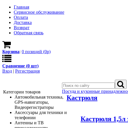
Главная
Сервисное обслуживание
Оплата
Доставка
Возврат
Обратная связь
Корзина
:
0
позици
й
(
0
р)
Сравнение (
0
шт)
Вход
|
Регистрация
Посуда и кухонные принадлежно
Категории товаров
Кастрюля
Автомобильная техника,
GPS-навигаторы,
Видеорегистраторы
Аксессуары для техники и
Кастрюля 1,5л
телефонии
Антенны и ТВ
принадлежности