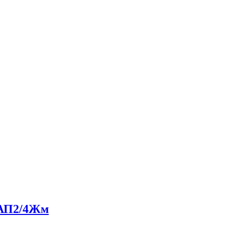
8АП2/4Жм