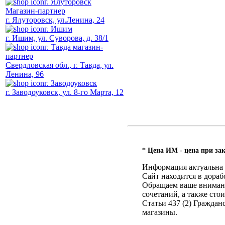
г. Ялуторовск
Магазин-партнер
г. Ялуторовск, ул.Ленина, 24
г. Ишим
г. Ишим, ул. Суворова, д. 38/1
г. Тавда магазин-
партнер
Свердловская обл., г. Тавда, ул.
Ленина, 96
г. Заводоуковск
г. Заводоуковск, ул. 8-го Марта, 12
* Цена ИМ - цена при зак
Информация актуальна н
Сайт находится в дораб
Обращаем ваше внимание
сочетаний, а также ст
Статьи 437 (2) Гражда
магазины.