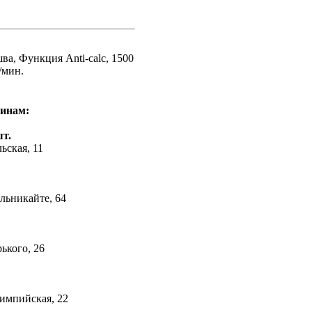
ва, Функция Anti-calc, 1500
/мин.
зинам:
шт.
льская, 11
ельникайте, 64
рького, 26
лимпийская, 22