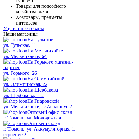
туризма
Товары для подсобного
хозяйства, дачи
Хозтовары, предметы
интерьера
Уцененные товары
Наши магазины
На Тульской
ул. Тульская, 11
На Мельникайте
ул. Мельникайте, 64
На Горького магазин-
партнер
ул. Горького, 26
На Олимпийской
ул. Олимпийская, 22
На Щербакова
ул. Щербакова, 112
На Гнаровской
ул. Мельникайте, 127а, корпус 2
Оптовый офис-склад
г. Тюмень, ул. Молодежная
Оптовый склад
г. Тюмень, ул. Аккумуляторная, 1,
строение 2