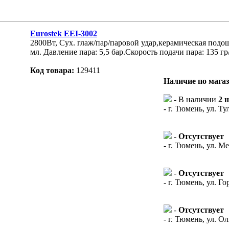
Eurostek EEI-3002
2800Вт, Сух. глаж/пар/паровой удар,керамическая подош
мл. Давление пара: 5,5 бар.Скорость подачи пара: 135 гр
Код товара:
129411
Наличие по мага
- В наличии
2 
- г. Тюмень, ул. Ту
-
Отсутствует
- г. Тюмень, ул. М
-
Отсутствует
- г. Тюмень, ул. Го
-
Отсутствует
- г. Тюмень, ул. О