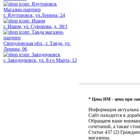
г. Ялуторовск
Магазин-партнер
г. Ялуторовск, ул.Ленина, 24
г. Ишим
г. Ишим, ул. Суворова, д. 38/1
г. Тавда магазин-
партнер
Свердловская обл., г. Тавда, ул.
Ленина, 96
г. Заводоуковск
г. Заводоуковск, ул. 8-го Марта, 12
* Цена ИМ - цена при зак
Информация актуальна н
Сайт находится в дораб
Обращаем ваше внимание
сочетаний, а также ст
Статьи 437 (2) Гражда
магазины.