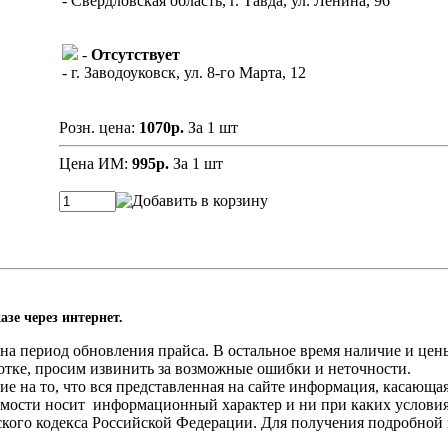
- Свердловская область, г. Тавда, ул. Ленина, 96
-
Отсутствует
- г. Заводоуковск, ул. 8-го Марта, 12
Розн. цена:
1070р.
За 1 шт
Цена ИМ:
995р.
За 1 шт
азе через интернет.
а период обновления прайса. В остальное время наличие и цены
отке, просим извинить за возможные ошибки и неточности.
 на то, что вся представленная на сайте информация, касающа
оимости носит информационный характер и ни при каких услови
нского кодекса Российской Федерации. Для получения подробной