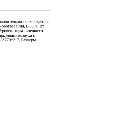
зводительность охлаждения,
 обогревания, BTU/ч, Вт
, Уровень шума внешнего
иркуляция воздуха в
18*270*217, Размеры