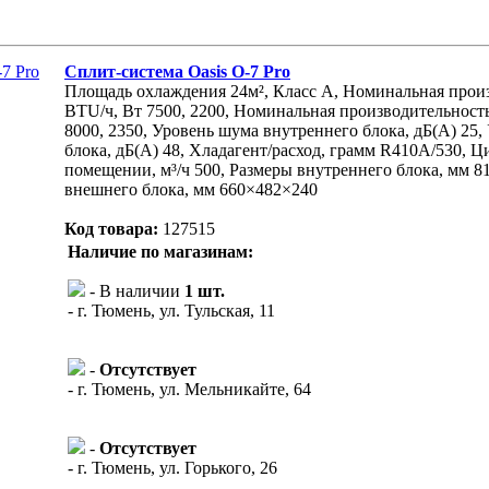
Сплит-система Oasis O-7 Pro
Площадь охлаждения 24м², Класс A, Номинальная прои
BTU/ч, Вт 7500, 2200, Номинальная производительность
8000, 2350, Уровень шума внутреннего блока, дБ(А) 25
блока, дБ(А) 48, Хладагент/расход, грамм R410A/530, Ц
помещении, м³/ч 500, Размеры внутреннего блока, мм 8
внешнего блока, мм 660×482×240
Код товара:
127515
Наличие по магазинам:
- В наличии
1 шт.
- г. Тюмень, ул. Тульская, 11
-
Отсутствует
- г. Тюмень, ул. Мельникайте, 64
-
Отсутствует
- г. Тюмень, ул. Горького, 26