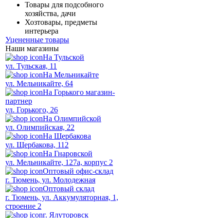
Товары для подсобного
хозяйства, дачи
Хозтовары, предметы
интерьера
Уцененные товары
Наши магазины
На Тульской
ул. Тульская, 11
На Мельникайте
ул. Мельникайте, 64
На Горького магазин-
партнер
ул. Горького, 26
На Олимпийской
ул. Олимпийская, 22
На Щербакова
ул. Щербакова, 112
На Гнаровской
ул. Мельникайте, 127а, корпус 2
Оптовый офис-склад
г. Тюмень, ул. Молодежная
Оптовый склад
г. Тюмень, ул. Аккумуляторная, 1,
строение 2
г. Ялуторовск