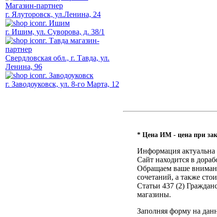
Магазин-партнер
г. Ялуторовск, ул.Ленина, 24
г. Ишим
г. Ишим, ул. Суворова, д. 38/1
г. Тавда магазин-
партнер
Свердловская обл., г. Тавда, ул.
Ленина, 96
г. Заводоуковск
г. Заводоуковск, ул. 8-го Марта, 12
* Цена ИМ - цена при зак
Информация актуальна н
Сайт находится в дораб
Обращаем ваше внимание
сочетаний, а также ст
Статьи 437 (2) Гражда
магазины.
Заполняя форму на дан