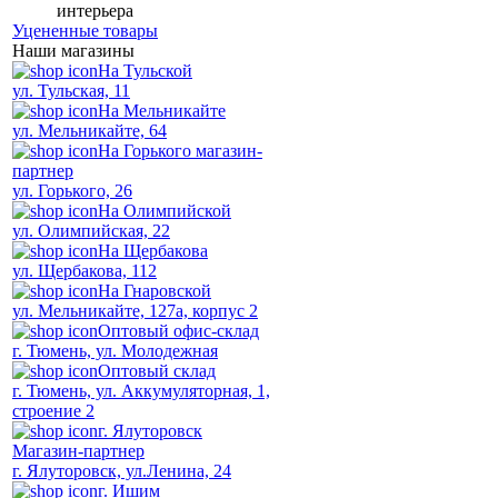
интерьера
Уцененные товары
Наши магазины
На Тульской
ул. Тульская, 11
На Мельникайте
ул. Мельникайте, 64
На Горького магазин-
партнер
ул. Горького, 26
На Олимпийской
ул. Олимпийская, 22
На Щербакова
ул. Щербакова, 112
На Гнаровской
ул. Мельникайте, 127а, корпус 2
Оптовый офис-склад
г. Тюмень, ул. Молодежная
Оптовый склад
г. Тюмень, ул. Аккумуляторная, 1,
строение 2
г. Ялуторовск
Магазин-партнер
г. Ялуторовск, ул.Ленина, 24
г. Ишим