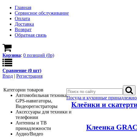
Главная
Сервисное обслуживание
Оплата
Доставка
Возврат
Обратная связь
Корзина
:
0
позици
й
(
0
р)
Сравнение (
0
шт)
Вход
|
Регистрация
Категории товаров
Автомобильная техника,
Посуда и кухонные принадлежно
GPS-навигаторы,
Клеёнки и скатерт
Видеорегистраторы
Аксессуары для техники и
телефонии
Антенны и ТВ
Клеенка GRACE
принадлежности
Аудио/Видео