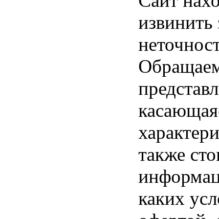
Сайт нахо
извинить
неточност
Обращаем 
представл
касающая
характери
также ст
информац
каких усл