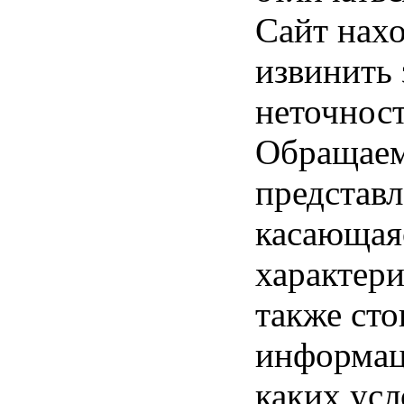
Сайт нахо
извинить
неточност
Обращаем 
представл
касающая
характери
также ст
информац
каких усл