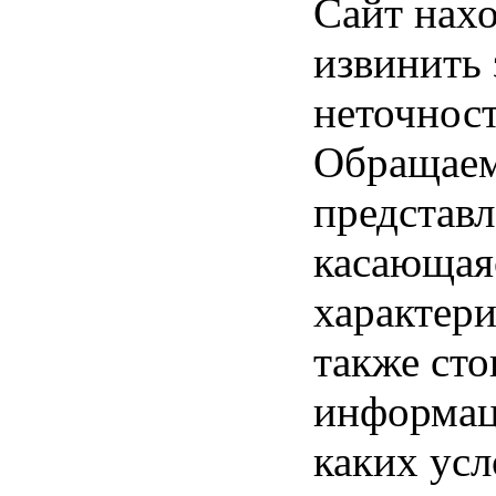
Сайт нахо
извинить
неточност
Обращаем 
представл
касающая
характери
также ст
информац
каких усл