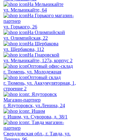
На Мельникайте
ул. Мельникайте, 64
На Горького магазин-
партнер
ул. Горького, 26
На Олимпийской
ул. Олимпийская, 22
На Щербакова
ул. Щербакова, 112
На Гнаровской
ул. Мельникайте, 127а, корпус 2
Оптовый офис-склад
г. Тюмень, ул. Молодежная
Оптовый склад
г. Тюмень, ул. Аккумуляторная, 1,
строение 2
г. Ялуторовск
Магазин-партнер
г. Ялуторовск, ул.Ленина, 24
г. Ишим
г. Ишим, ул. Суворова, д. 38/1
г. Тавда магазин-
партнер
Свердловская обл., г. Тавда, ул.
Ленина, 96