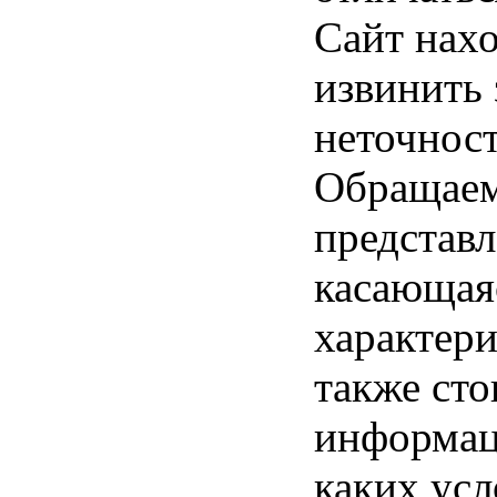
Сайт нахо
извинить
неточност
Обращаем 
представл
касающая
характери
также ст
информац
каких усл