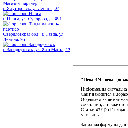
Магазин-партнер
г. Ялуторовск, ул.Ленина, 24
г. Ишим
г. Ишим, ул. Суворова, д. 38/1
г. Тавда магазин-
партнер
Свердловская обл., г. Тавда, ул.
Ленина, 96
г. Заводоуковск
г. Заводоуковск, ул. 8-го Марта, 12
* Цена ИМ - цена при зак
Информация актуальна н
Сайт находится в дораб
Обращаем ваше внимание
сочетаний, а также ст
Статьи 437 (2) Гражда
магазины.
Заполняя форму на дан