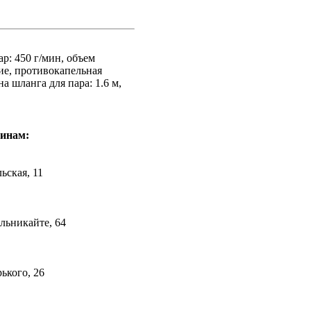
ар: 450 г/мин, объeм
ние, противокапельная
а шланга для пара: 1.6 м,
зинам:
льская, 11
ельникайте, 64
рького, 26