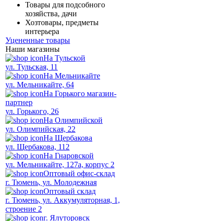
Товары для подсобного
хозяйства, дачи
Хозтовары, предметы
интерьера
Уцененные товары
Наши магазины
На Тульской
ул. Тульская, 11
На Мельникайте
ул. Мельникайте, 64
На Горького магазин-
партнер
ул. Горького, 26
На Олимпийской
ул. Олимпийская, 22
На Щербакова
ул. Щербакова, 112
На Гнаровской
ул. Мельникайте, 127а, корпус 2
Оптовый офис-склад
г. Тюмень, ул. Молодежная
Оптовый склад
г. Тюмень, ул. Аккумуляторная, 1,
строение 2
г. Ялуторовск