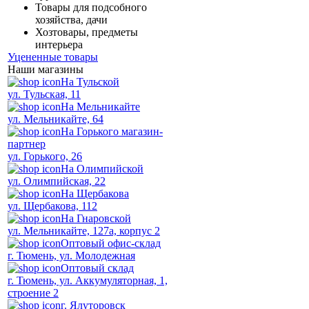
Товары для подсобного
хозяйства, дачи
Хозтовары, предметы
интерьера
Уцененные товары
Наши магазины
На Тульской
ул. Тульская, 11
На Мельникайте
ул. Мельникайте, 64
На Горького магазин-
партнер
ул. Горького, 26
На Олимпийской
ул. Олимпийская, 22
На Щербакова
ул. Щербакова, 112
На Гнаровской
ул. Мельникайте, 127а, корпус 2
Оптовый офис-склад
г. Тюмень, ул. Молодежная
Оптовый склад
г. Тюмень, ул. Аккумуляторная, 1,
строение 2
г. Ялуторовск