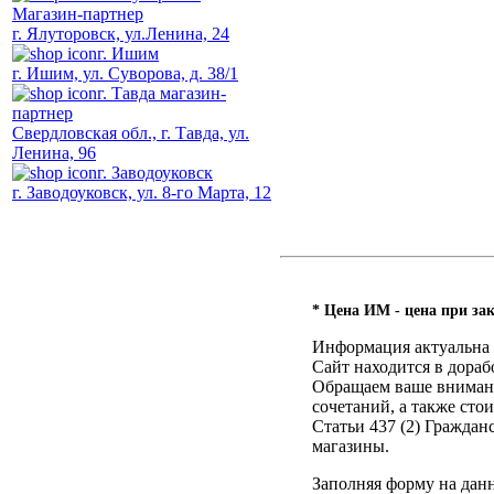
Магазин-партнер
г. Ялуторовск, ул.Ленина, 24
г. Ишим
г. Ишим, ул. Суворова, д. 38/1
г. Тавда магазин-
партнер
Свердловская обл., г. Тавда, ул.
Ленина, 96
г. Заводоуковск
г. Заводоуковск, ул. 8-го Марта, 12
* Цена ИМ - цена при зак
Информация актуальна н
Сайт находится в дораб
Обращаем ваше внимание
сочетаний, а также ст
Статьи 437 (2) Гражда
магазины.
Заполняя форму на дан