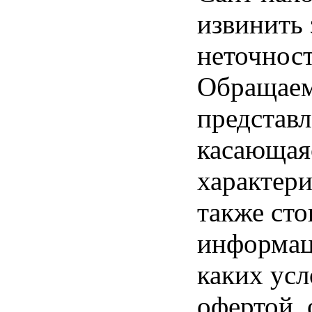
извинить
неточност
Обращаем 
представл
касающая
характери
также ст
информац
каких усл
офертой,