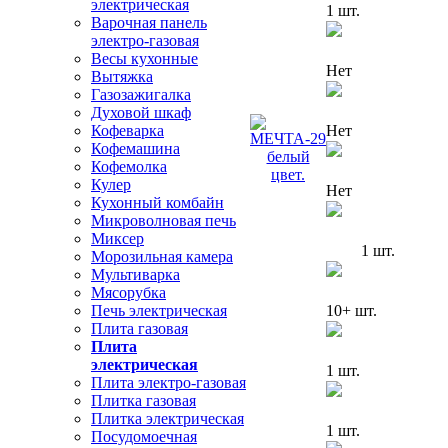
электрическая
1 шт.
Варочная панель
электро-газовая
Весы кухонные
Нет
Вытяжка
Газозажигалка
Духовой шкаф
Нет
Кофеварка
Кофемашина
Кофемолка
Кулер
Нет
Кухонный комбайн
Микроволновая печь
Миксер
1 шт.
Морозильная камера
Мультиварка
Мясорубка
10+ шт.
Печь электрическая
Плита газовая
Плита
электрическая
1 шт.
Плита электро-газовая
Плитка газовая
Плитка электрическая
1 шт.
Посудомоечная