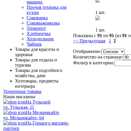
машина
Прочая техника для
1 шт.
кухни
Соковарка
Соковыжималка
Термопот
1 шт.
Хлебопечка
Показаны с
91
по
91
(из
91
т
Холодильник
<< Предыдущая
1
2
Чайник
Товары для красоты и
Отображение:
здоровья
Количество на странице:
Товары для отдыха и
Фильтр в категории:
туризма
Товары для подсобного
хозяйства, дачи
Хозтовары, предметы
интерьера
Уцененные товары
Наши магазины
На Тульской
ул. Тульская, 11
На Мельникайте
ул. Мельникайте, 64
На Горького магазин-
партнер