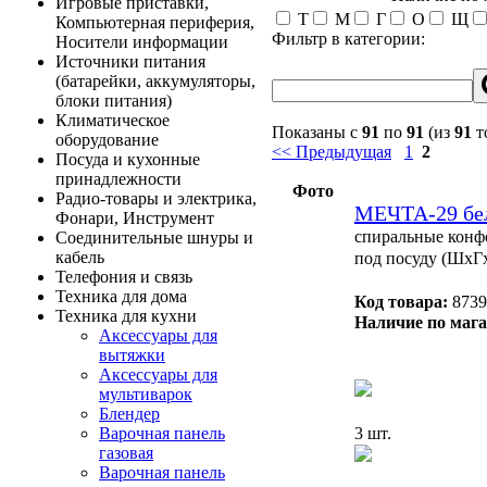
Игровые приставки,
Т
М
Г
О
Щ
Компьютерная периферия,
Фильтр в категории:
Носители информации
Источники питания
(батарейки, аккумуляторы,
блоки питания)
Климатическое
Показаны с
91
по
91
(из
91
т
оборудование
<< Предыдущая
1
2
Посуда и кухонные
принадлежности
Фото
Радио-товары и электрика,
МЕЧТА-29 бел
Фонари, Инструмент
спиральные конфо
Соединительные шнуры и
кабель
под посуду (ШхГх
Телефония и связь
Техника для дома
Код товара:
8739
Техника для кухни
Наличие по мага
Аксессуары для
вытяжки
Аксессуары для
мультиварок
Блендер
3 шт.
Варочная панель
газовая
Варочная панель