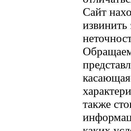
Сайт нахо
извинить
неточност
Обращаем 
представл
касающая
характери
также ст
информац
каких усл