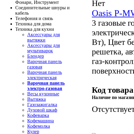
Нет
Фонари, Инструмент
Соединительные шнуры и
Oasis P-
кабель
Телефония и связь
3 газовые г
Техника для дома
Техника для кухни
электричес
Аксессуары для
вытяжки
Вт), Цвет б
Аксессуары для
решетка, ав
мультиварок
Блендер
газ-контро
Варочная панель
газовая
поверхност
Варочная панель
электрическая
Варочная панель
Код товара
электро-газовая
Весы кухонные
Наличие по магази
Вытяжка
Газозажигалка
Отсутствуе
Духовой шкаф
Кофеварка
Кофемашина
Кофемолка
Кулер