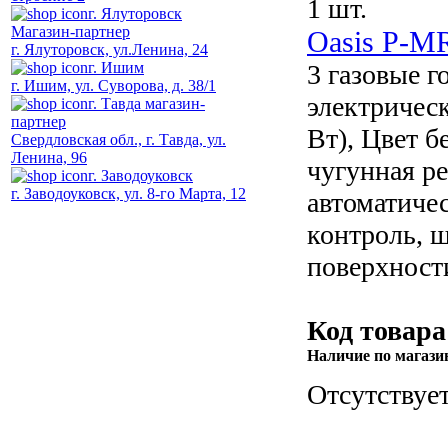
1 шт.
г. Ялуторовск
Магазин-партнер
Oasis P-M
г. Ялуторовск, ул.Ленина, 24
г. Ишим
3 газовые г
г. Ишим, ул. Суворова, д. 38/1
электричес
г. Тавда магазин-
партнер
Вт), Цвет б
Свердловская обл., г. Тавда, ул.
Ленина, 96
чугунная р
г. Заводоуковск
г. Заводоуковск, ул. 8-го Марта, 12
автоматичес
контроль, 
поверхност
Код товара
Наличие по магази
Отсутствуе