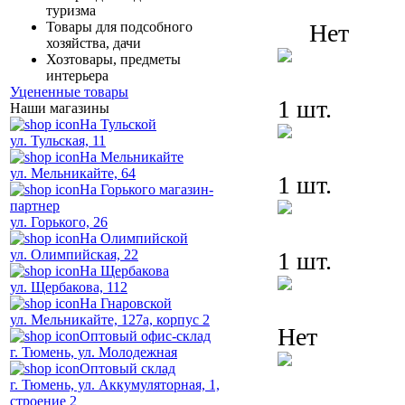
туризма
Товары для подсобного
Нет
хозяйства, дачи
Хозтовары, предметы
интерьера
Уцененные товары
1 шт.
Наши магазины
На Тульской
ул. Тульская, 11
На Мельникайте
ул. Мельникайте, 64
1 шт.
На Горького магазин-
партнер
ул. Горького, 26
На Олимпийской
ул. Олимпийская, 22
1 шт.
На Щербакова
ул. Щербакова, 112
На Гнаровской
ул. Мельникайте, 127а, корпус 2
Нет
Оптовый офис-склад
г. Тюмень, ул. Молодежная
Оптовый склад
г. Тюмень, ул. Аккумуляторная, 1,
строение 2